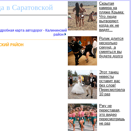
Скрытая
да в Саратовской
камера на
пляже Крыма:
Что люди
ытворяют,
когда их не
идят...
дробная карта автодорог - Калининский
район
Ролик длится
несколько
СКИЙ РАЙОН
секунд, а
смеяться вы
удете долго
Этот танец
невесты
оставит вас
ез слов!
Пересмотрела
10 раз
Ржу не
переставая,
это видео
пересмотришь
не раз