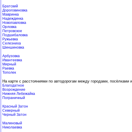
Братский
Дороговиновка
Мавринка
Надеждинка
Новопавловка
Орловка
Петровское
Подшибаловка
Ружьевка
Селезниха
Шиншиновка
Арбузовка
Ивантеевка
Мирный
Раевка
Тополек
На карте с расстояниями по автодорогам между городами, посёлками 
Благодатное
озрождение
Нижняя Лебежайка
Пограничный
Красный Затон
Северный
Черный Затон
Малиновый
Николаевка