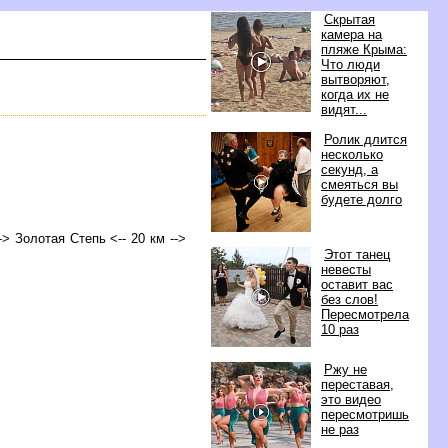
Скрытая
камера на
пляже Крыма:
Что люди
ытворяют,
когда их не
идят...
Ролик длится
несколько
секунд, а
смеяться вы
удете долго
--> Золотая Степь <-- 20 км -->
Этот танец
невесты
оставит вас
ез слов!
Пересмотрела
10 раз
Ржу не
переставая,
это видео
пересмотришь
не раз