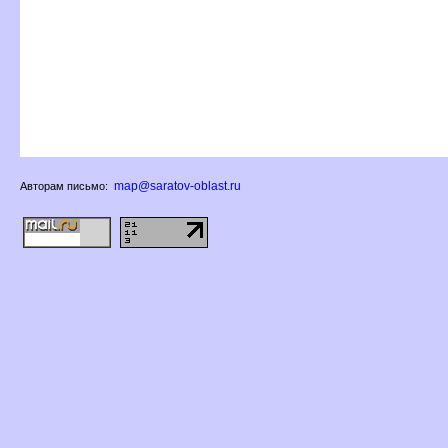
map@saratov-oblast.ru
Авторам письмо: