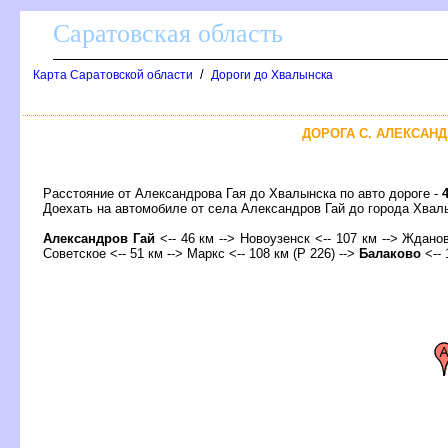
Саратовская область
/
Карта Саратовской области
Дороги до Хвалынска
ДОРОГА С. АЛЕКСАНД
Расстояние от Александрова Гая до Хвалынска по авто дороге -
Доехать на автомобиле от села Александров Гай до города Хв
Александров Гай
<-- 46 км --> Новоузенск <-- 107 км --> Ждановк
Советское <-- 51 км --> Маркс <-- 108 км (Р 226) -->
Балаково
<-- 