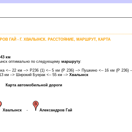
РОВ ГАЙ - Г. ХВАЛЫНСК. РАССТОЯНИЕ, МАРШРУТ, КАРТА
443 км
алынск оптимально по следующему
маршруту
:
а <-- 22 км --> Р236 (1) <-- 5 км (Р 236) --> Пушкино <-- 16 км (Р 236) 
13 км --> Широкий Буерак <-- 55 км -->
Хвалынск
Карта автомобильной дороги
Хвалынск
-
Александров Гай