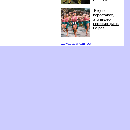
Ржу не
переставая,
это видео
пересмотришь
не раз
Доход для сайто