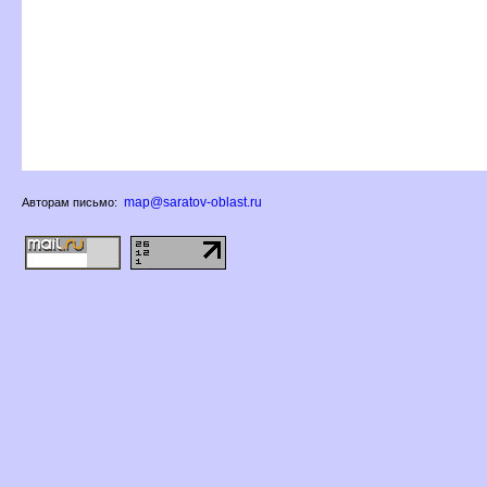
map@saratov-oblast.ru
Авторам письмо: