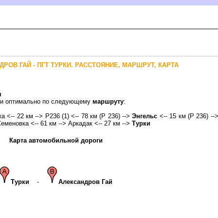
ДРОВ ГАЙ - ПГТ ТУРКИ. РАССТОЯНИЕ, МАРШРУТ, КАРТА
м
рки оптимально по следующему
маршруту
:
 <-- 22 км --> Р236 (1) <-- 78 км (Р 236) -->
Энгельс
<-- 15 км (Р 236) --
Семеновка <-- 61 км --> Аркадак <-- 27 км -->
Турки
Карта автомобильной дороги
Турки
-
Александров Гай