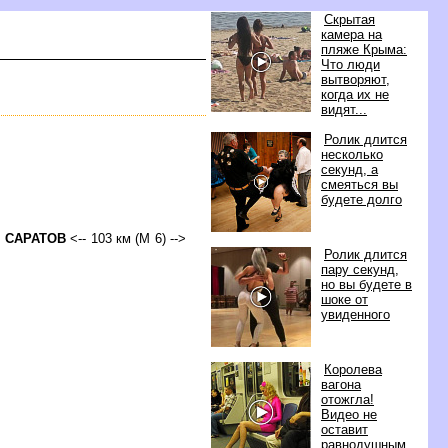
Скрытая
камера на
пляже Крыма:
Что люди
ытворяют,
когда их не
идят...
Ролик длится
несколько
секунд, а
смеяться вы
удете долго
>
САРАТО
<-- 103 км (М 6) -->
Ролик длится
пару секунд,
но вы будете
шоке от
увиденного
Королева
агона
отожгла!
идео не
оставит
равнодушным