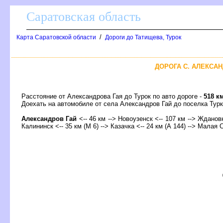
Саратовская область
/
Карта Саратовской области
Дороги до Татищева, Турок
ДОРОГА С. АЛЕКСАН
Расстояние от Александрова Гая до Турок по авто дороге -
518 к
Доехать на автомобиле от села Александров Гай до поселка Ту
Александров Гай
<-- 46 км --> Новоузенск <-- 107 км --> Ждановка
Калининск <-- 35 км (М 6) --> Казачка <-- 24 км (А 144) --> Малая 