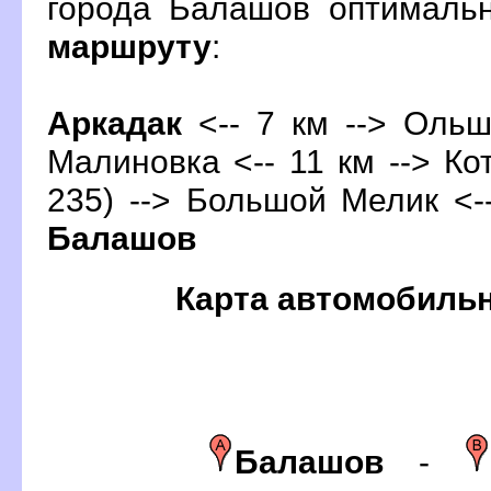
орода Балашов оптималь
маршруту
:
Аркадак
<-- 7 км --> Ольш
Малиновка <-- 11 км --> Кот
235) --> Большой Мелик <--
Балашо
Карта автомобиль
Балашо
-