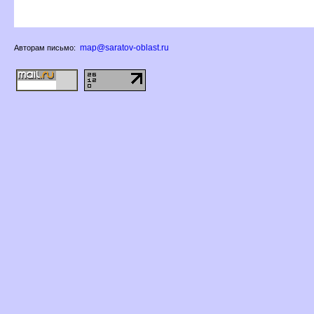
map@saratov-oblast.ru
Авторам письмо: