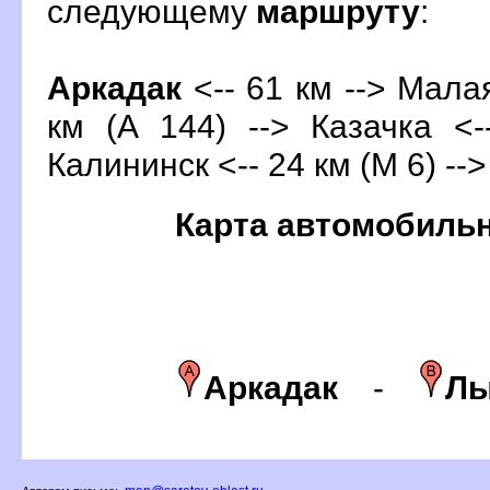
следующему
маршруту
:
Аркадак
<-- 61 км --> Мала
км (А 144) --> Казачка <-
Калининск <-- 24 км (М 6) --
Карта автомобиль
Аркадак
-
Лы