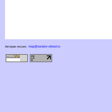
map@saratov-oblast.ru
Авторам письмо: