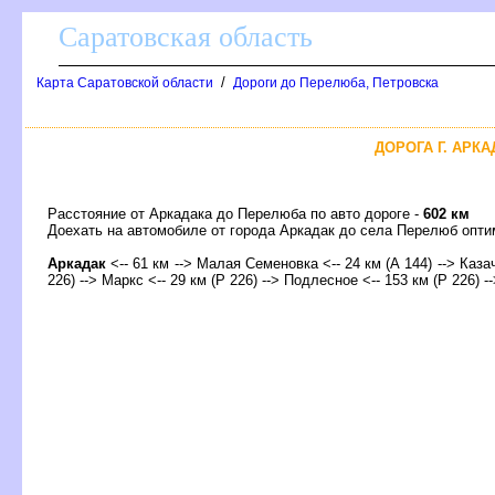
Саратовская область
/
Карта Саратовской области
Дороги до Перелюба, Петровска
ДОРОГА Г. АРКА
Расстояние от Аркадака до Перелюба по авто дороге -
602 км
Доехать на автомобиле от города Аркадак до села Перелюб оп
Аркадак
<-- 61 км --> Малая Семеновка <-- 24 км (А 144) --> Казач
226) --> Маркс <-- 29 км (Р 226) --> Подлесное <-- 153 км (Р 226) -