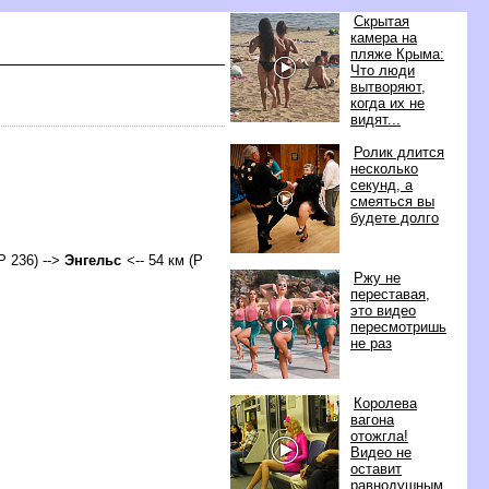
Скрытая
камера на
пляже Крыма:
Что люди
ытворяют,
когда их не
идят...
Ролик длится
несколько
секунд, а
смеяться вы
удете долго
Р 236) -->
Энгельс
<-- 54 км (Р
Ржу не
переставая,
это видео
пересмотришь
не раз
Королева
агона
отожгла!
идео не
оставит
равнодушным