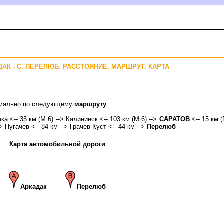
ДАК - С. ПЕРЕЛЮБ. РАССТОЯНИЕ, МАРШРУТ, КАРТА
тимально по следующему
маршруту
:
ка <-- 35 км (М 6) --> Калининск <-- 103 км (М 6) -->
САРАТО
<-- 15 км (
-> Пугачев <-- 84 км --> Грачев Куст <-- 44 км -->
Перелю
Карта автомобильной дороги
Аркадак
-
Перелю