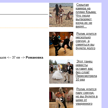
Скрытая
камера на
пляже Крыма:
Что люди
ытворяют,
когда их не
идят...
Ролик длится
несколько
секунд, а
смеяться вы
удете долго
ашо
<-- 37 км -->
Романовка
Этот танец
невесты
оставит вас
ез слов!
Пересмотрела
10 раз
Ролик длится
пару секунд,
но вы будете
шоке от
увиденного