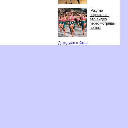
Ржу не
переставая,
это видео
пересмотришь
не раз
Доход для сайто