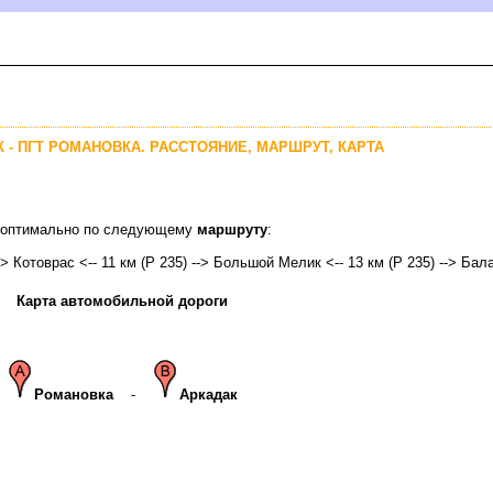
К - ПГТ РОМАНОВКА. РАССТОЯНИЕ, МАРШРУТ, КАРТА
ка оптимально по следующему
маршруту
:
-> Котоврас <-- 11 км (Р 235) --> Большой Мелик <-- 13 км (Р 235) -->
Бал
Карта автомобильной дороги
Романовка
-
Аркадак