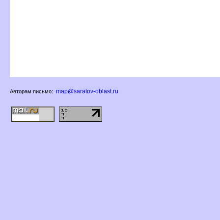
map@saratov-oblast.ru
Авторам письмо: