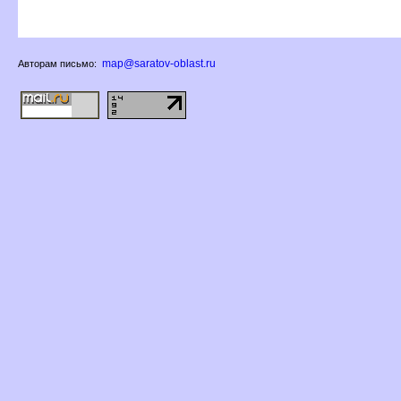
map@saratov-oblast.ru
Авторам письмо: