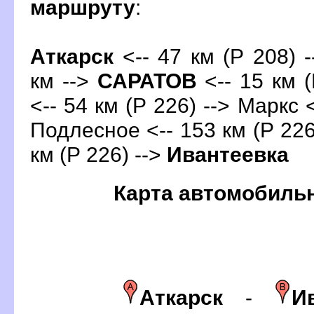
маршруту
:
Аткарск
<-- 47 км (Р 208) 
км -->
САРАТО
<-- 15 км (
<-- 54 км (Р 226) --> Маркс <
Подлесное <-- 153 км (Р 226)
км (Р 226) -->
Ивантеевка
Карта автомобиль
Аткарск
-
И