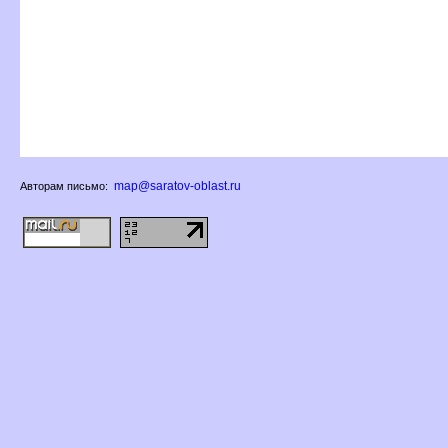
map@saratov-oblast.ru
Авторам письмо: