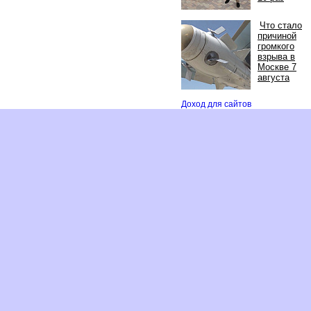
Что стало
причиной
ромкого
зрыва
Москве 7
августа
Доход для сайто