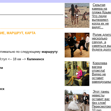
Скрытая
камера на
пляже Крым
Что люди
ытворяют,
когда их не
идят...
НИЕ, МАРШРУТ, КАРТА
Ролик длит
несколько
секунд, а
смеяться вы
удете долг
 оптимально по следующему
маршруту
:
ступ <-- 18 км -->
Калининск
Королева
агона
ги
отожгла!
идео не
оставит
равнодушн
рск
Этот танец
невесты
оставит вас
ез слов!
Пересмотре
10 раз