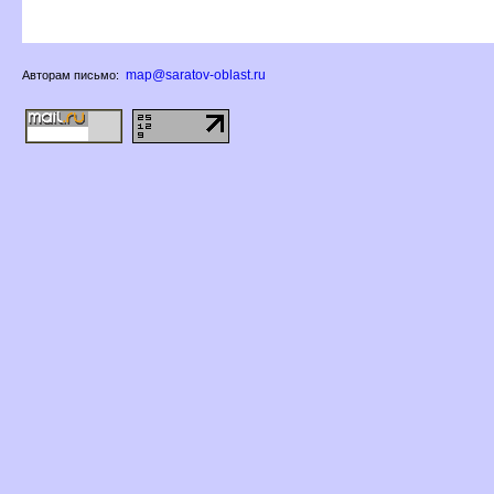
map@saratov-oblast.ru
Авторам письмо: