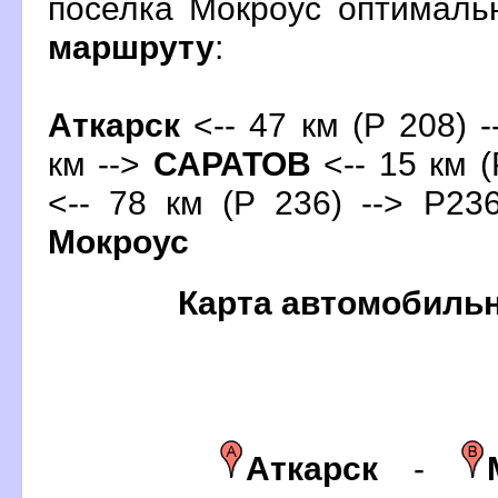
поселка Мокроус оптималь
маршруту
:
Аткарск
<-- 47 км (Р 208) -
км -->
САРАТО
<-- 15 км (
<-- 78 км (Р 236) --> Р236
Мокроус
Карта автомобиль
Аткарск
-