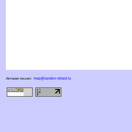
map@saratov-oblast.ru
Авторам письмо: