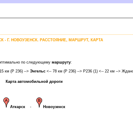
СК - Г. НОВОУЗЕНСК. РАССТОЯНИЕ, МАРШРУТ, КАРТА
к оптимально по следующему
маршруту
:
15 км (Р 236) -->
Энгельс
<-- 78 км (Р 236) --> Р236 (1) <-- 22 км --> Ждан
Карта автомобильной дороги
Аткарск
-
Новоузенск