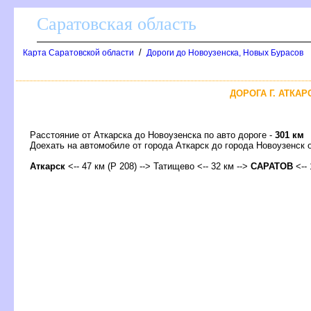
Саратовская область
/
Карта Саратовской области
Дороги до Новоузенска, Новых Бурасо
ДОРОГА Г. АТКАР
Расстояние от Аткарска до Новоузенска по авто дороге -
301 км
Доехать на автомобиле от города Аткарск до города Новоузенс
Аткарск
<-- 47 км (Р 208) --> Татищево <-- 32 км -->
САРАТО
<-- 