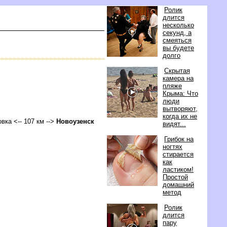
Ролик
длится
несколько
секунд, а
смеяться
ы будете
долго
Скрытая
камера на
пляже
Крыма: Что
люди
ытворяют,
когда их не
овка <-- 107 км -->
Новоузенск
идят...
Грибок на
ногтях
стирается
как
ластиком!
Простой
домашний
метод
Ролик
длится
пару