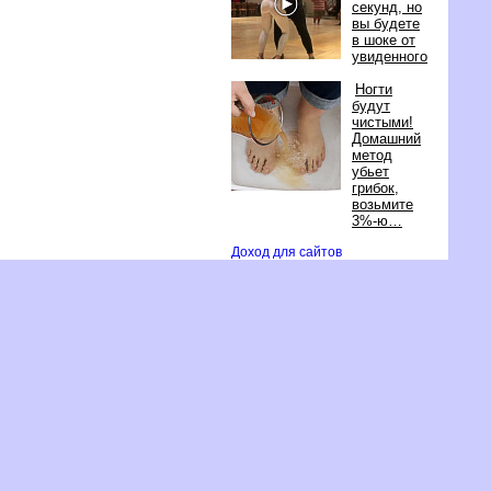
секунд, но
ы будете
шоке от
увиденного
Ногти
удут
чистыми!
Домашний
метод
убьет
рибок,
озьмите
3%-ю
Доход для сайто