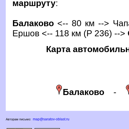
маршруту
:
Балаково
<-- 80 км --> Чап
Ершов <-- 118 км (Р 236) -->
Карта автомобиль
Балаково
-
map@saratov-oblast.ru
Авторам письмо: