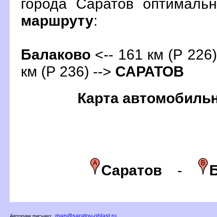
орода Саратов оптималь
маршруту
:
Балаково
<-- 161 км (Р 226)
км (Р 236) -->
САРАТО
Карта автомобиль
Сарато
-
map@saratov-oblast.ru
Авторам письмо: