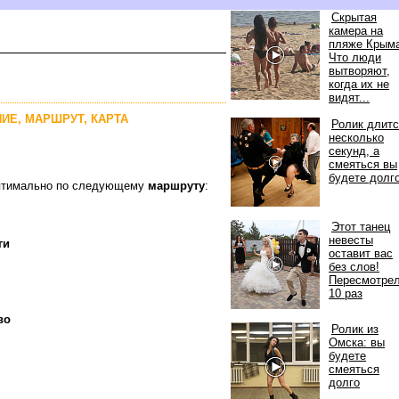
Скрытая
камера на
пляже Крыма
Что люди
ытворяют,
когда их не
идят...
НИЕ, МАРШРУТ, КАРТА
Ролик длит
несколько
секунд, а
смеяться вы
удете долг
 оптимально по следующему
маршруту
:
Этот танец
невесты
ги
оставит вас
ез слов!
Пересмотре
10 раз
во
Ролик из
Омска: вы
удете
смеяться
долго