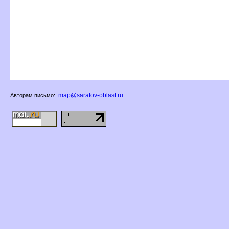
map@saratov-oblast.ru
Авторам письмо: