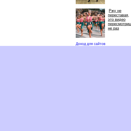
Ржу не
переставая,
это видео
пересмотри
не раз
Доход для сайто