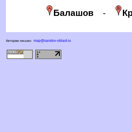
Балашо
-
К
map@saratov-oblast.ru
Авторам письмо: