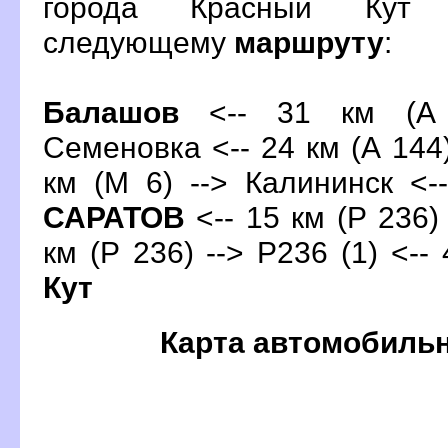
орода Красный Кут 
следующему
маршруту
:
Балашо
<-- 31 км (А 
Семеновка <-- 24 км (А 144)
км (М 6) --> Калининск <-
САРАТО
<-- 15 км (Р 236)
км (Р 236) --> Р236 (1) <--
Кут
Карта автомобиль