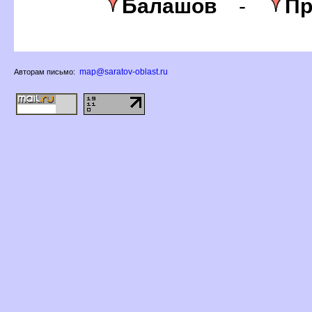
Балашо
-
Пр
map@saratov-oblast.ru
Авторам письмо: