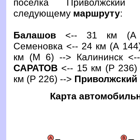
поселка Приволжский
следующему
маршруту
:
Балашо
<-- 31 км (А 
Семеновка <-- 24 км (А 144)
км (М 6) --> Калининск <-
САРАТО
<-- 15 км (Р 236)
км (Р 226) -->
Приволжский
Карта автомобиль