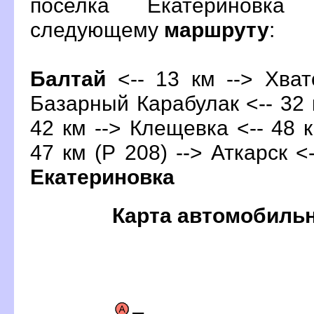
поселка Екатериновка
следующему
маршруту
:
Балтай
<-- 13 км --> Хват
Базарный Карабулак <-- 32 к
42 км --> Клещевка <-- 48 к
47 км (Р 208) --> Аткарск <-
Екатериновка
Карта автомобиль