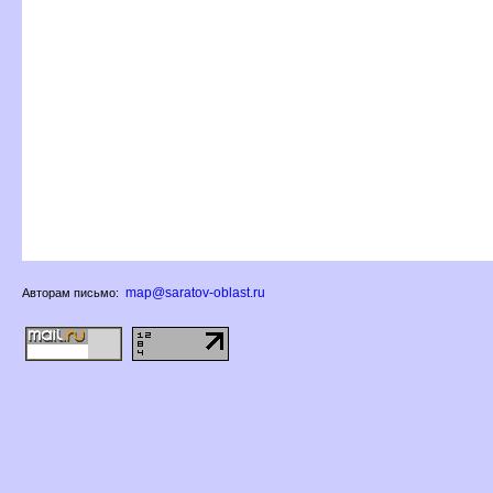
map@saratov-oblast.ru
Авторам письмо: