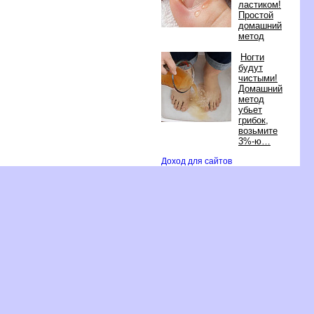
ластиком!
Простой
домашний
метод
Ногти
удут
чистыми!
Домашний
метод
убьет
рибок,
озьмите
3%-ю
Доход для сайто