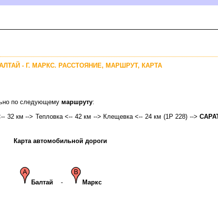
АЛТАЙ - Г. МАРКС. РАССТОЯНИЕ, МАРШРУТ, КАРТА
ально по следующему
маршруту
:
-- 32 км --> Тепловка <-- 42 км --> Клещевка <-- 24 км (1Р 228) -->
САР
Карта автомобильной дороги
Балтай
-
Маркс