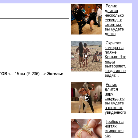
Ролик
длится
несколько
секунд, а
смеяться
ы будете
долго
Скрытая
камера на
пляже
Крыма: Что
люди
ытворяют,
когда их не
АТО
<-- 15 км (Р 236) -->
Энгельс
идят...
Ролик
длится
пару
секунд, но
ы будете
шоке от
увиденного
Грибок на
ногтях
стирается
как