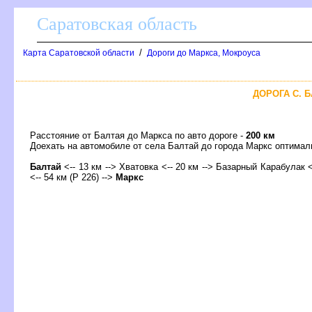
Саратовская область
/
Карта Саратовской области
Дороги до Маркса, Мокроуса
ДОРОГА С. Б
Расстояние от Балтая до Маркса по авто дороге -
200 км
Доехать на автомобиле от села Балтай до города Маркс оптим
Балтай
<-- 13 км --> Хватовка <-- 20 км --> Базарный Карабулак <
<-- 54 км (Р 226) -->
Маркс