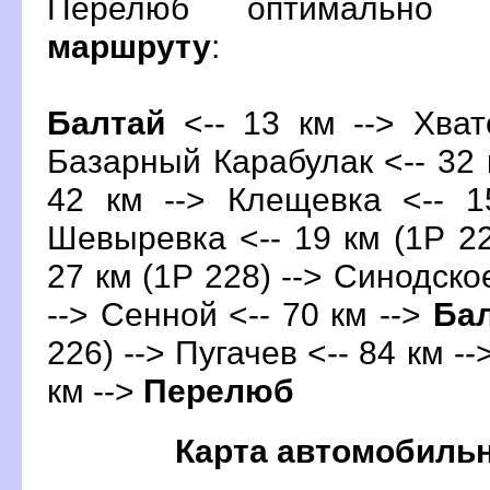
Перелюб оптимально 
маршруту
:
Балтай
<-- 13 км --> Хват
Базарный Карабулак <-- 32 к
42 км --> Клещевка <-- 1
Шевыревка <-- 19 км (1Р 22
27 км (1Р 228) --> Синодское
--> Сенной <-- 70 км -->
Ба
226) --> Пугачев <-- 84 км --
км -->
Перелю
Карта автомобиль