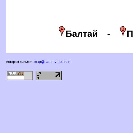
Балтай
-
map@saratov-oblast.ru
Авторам письмо: