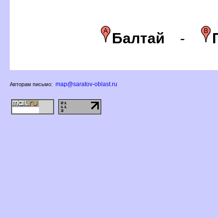
Балтай
-
map@saratov-oblast.ru
Авторам письмо: