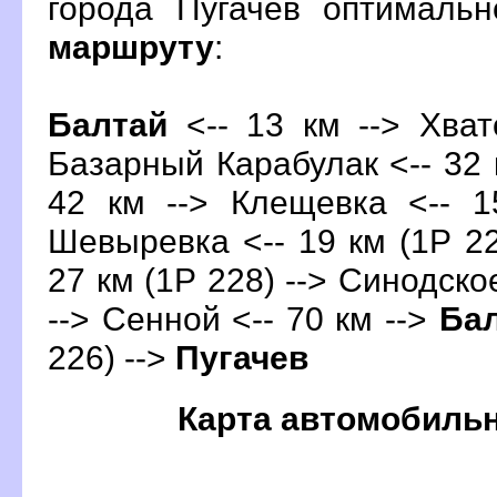
орода Пугачев оптималь
маршруту
:
Балтай
<-- 13 км --> Хват
Базарный Карабулак <-- 32 к
42 км --> Клещевка <-- 1
Шевыревка <-- 19 км (1Р 22
27 км (1Р 228) --> Синодское
--> Сенной <-- 70 км -->
Ба
226) -->
Пугаче
Карта автомобиль