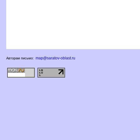
map@saratov-oblast.ru
Авторам письмо: