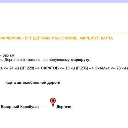
АРАБУЛАК - ПГТ ДЕРГАЧИ. РАССТОЯНИЕ, МАРШРУТ, КАРТА
 -
326 км
елка Дергачи оптимально по следующему
маршруту
:
а <-- 24 км (1Р 228) -->
САРАТО
<-- 15 км (Р 236) -->
Энгельс
<-- 78 км (
Карта автомобильной дороги
Базарный Карабулак
-
Дергачи