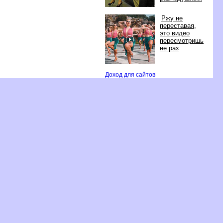
Ржу не
переставая,
это видео
пересмотришь
не раз
Доход для сайто