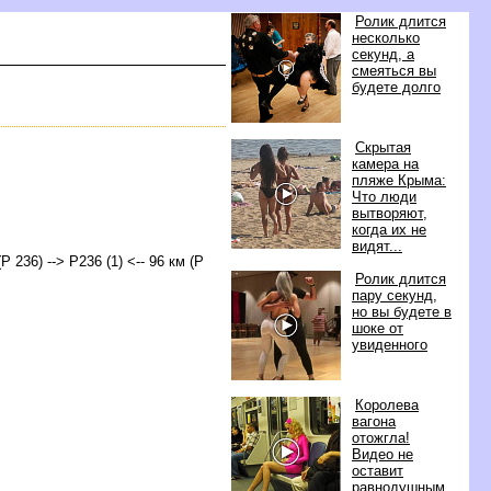
Ролик длится
несколько
секунд, а
смеяться вы
удете долго
Скрытая
камера на
пляже Крыма:
Что люди
ытворяют,
когда их не
идят...
Р 236) --> Р236 (1) <-- 96 км (Р
Ролик длится
пару секунд,
но вы будете
шоке от
увиденного
Королева
агона
отожгла!
идео не
оставит
равнодушным