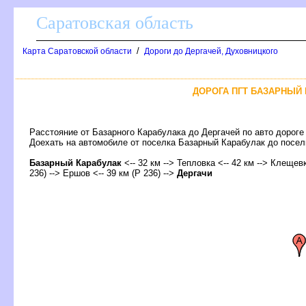
Саратовская область
/
Карта Саратовской области
Дороги до Дергачей, Духовницкого
ДОРОГА ПГТ БАЗАРНЫЙ К
Расстояние от Базарного Карабулака до Дергачей по авто дороге
Доехать на автомобиле от поселка Базарный Карабулак до пос
Базарный Карабулак
<-- 32 км --> Тепловка <-- 42 км --> Клещевк
236) --> Ершов <-- 39 км (Р 236) -->
Дергачи