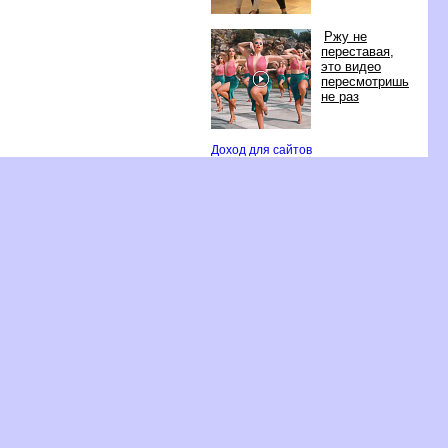
Ржу не
переставая,
это видео
пересмотришь
не раз
Доход для сайто