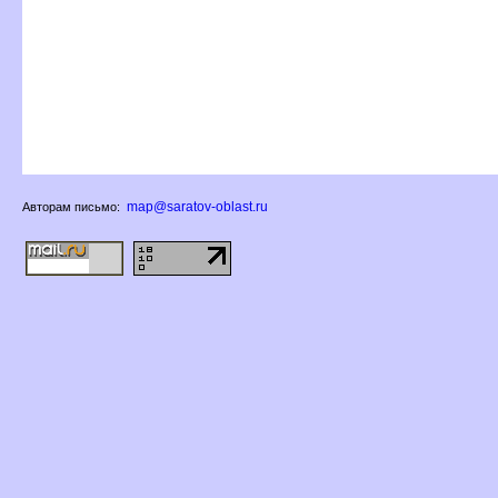
map@saratov-oblast.ru
Авторам письмо: