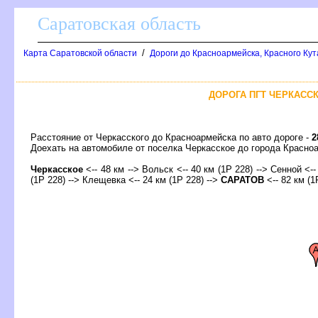
Саратовская область
/
Карта Саратовской области
Дороги до Красноармейска, Красного Кут
ДОРОГА ПГТ ЧЕРКАССК
Расстояние от Черкасского до Красноармейска по авто дороге -
2
Доехать на автомобиле от поселка Черкасское до города Крас
Черкасское
<-- 48 км -->
ольск
<-- 40 км (1Р 228) --> Сенной <--
(1Р 228) --> Клещевка <-- 24 км (1Р 228) -->
САРАТО
<-- 82 км (1