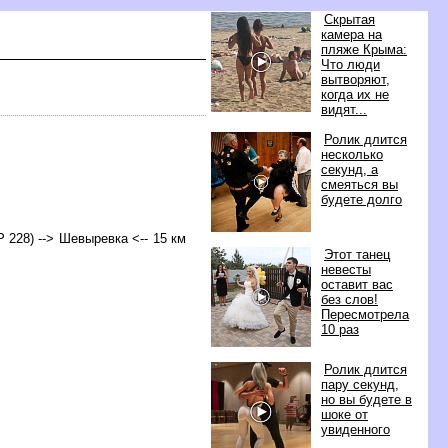
Скрытая
камера на
пляже Крыма:
Что люди
ытворяют,
когда их не
идят...
Ролик длится
несколько
секунд, а
смеяться вы
удете долго
1Р 228) --> Шевыревка <-- 15 км
Этот танец
невесты
оставит вас
ез слов!
Пересмотрела
10 раз
Ролик длится
пару секунд,
но вы будете
шоке от
увиденного