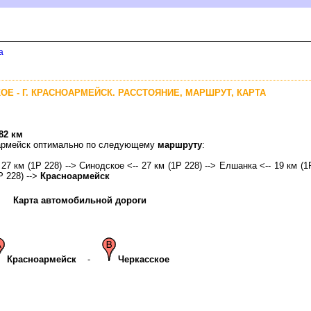
а
ОЕ - Г. КРАСНОАРМЕЙСК. РАССТОЯНИЕ, МАРШРУТ, КАРТА
82 км
ноармейск оптимально по следующему
маршруту
:
 27 км (1Р 228) --> Синодское <-- 27 км (1Р 228) --> Елшанка <-- 19 км (
Р 228) -->
Красноармейск
Карта автомобильной дороги
Красноармейск
-
Черкасское