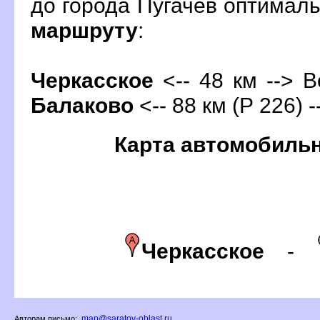
до города Пугачев оптимал
маршруту
:
Черкасское
<-- 48 км -->
о
Балаково
<-- 88 км (Р 226) 
Карта автомобиль
Черкасское
-
map@saratov-oblast.ru
Авторам письмо: