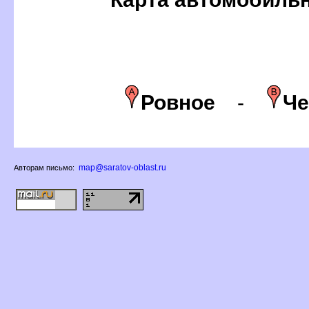
Ровное
-
Че
map@saratov-oblast.ru
Авторам письмо: