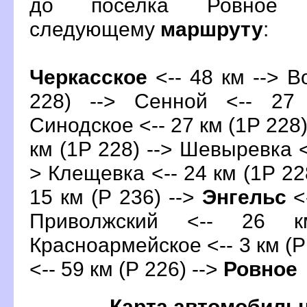
до поселка Ровное 
следующему
маршруту
:
Черкасское
<-- 48 км -->
о
228) --> Сенной <-- 27
Синодское <-- 27 км (1Р 228)
км (1Р 228) --> Шевыревка <-
> Клещевка <-- 24 км (1Р 22
15 км (Р 236) -->
Энгельс
<-
Приволжский <-- 26 
Красноармейское <-- 3 км (Р
<-- 59 км (Р 226) -->
Ровное
Карта автомобиль