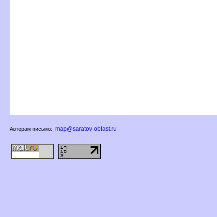
map@saratov-oblast.ru
Авторам письмо: