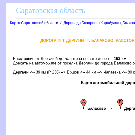
Саратовская область
/
Карта Саратовской области
Дороги до Базарного Карабулака, Балак
ДОРОГА ПГТ ДЕРГАЧИ - Г. БАЛАКОВО. РАССТО
Расстояние от Дергачей до Балакова по авто дороге -
163 км
Доехать на автомобиле от поселка Дергачи до города Балаково
Дергачи
<-- 39 км (Р 236) --> Ершов <-- 44 км --> Чапаевка <-- 80 
Карта автомобильной доро
Балаково
-
Дерг