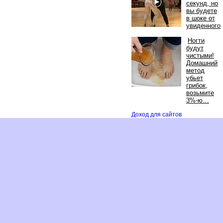
секунд, но
ы будете
шоке от
увиденного
Ногти
удут
чистыми!
Домашний
метод
убьет
рибок,
озьмите
3%-ю
Доход для сайто