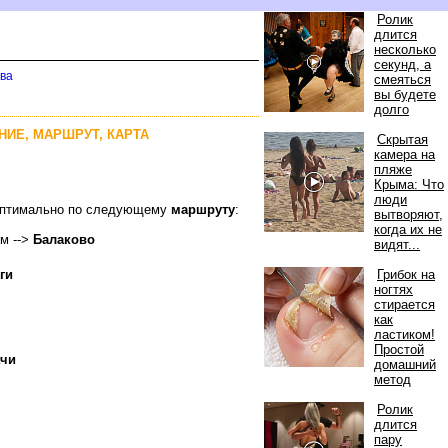
Ролик
длится
несколько
секунд, а
ова
смеяться
ы будете
долго
ЯНИЕ, МАРШРУТ, КАРТА
Скрытая
камера на
пляже
Крыма: Что
люди
 оптимально по следующему
маршруту
:
ытворяют,
когда их не
км -->
Балаково
идят...
ги
Грибок на
ногтях
стирается
как
ластиком!
Простой
ачи
домашний
метод
Ролик
длится
пару