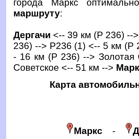
орода Маркс оптимальн
маршруту
:
Дергачи
<-- 39 км (Р 236) --
236) --> Р236 (1) <-- 5 км (Р
- 16 км (Р 236) --> Золотая 
Советское <-- 51 км -->
Марк
Карта автомобиль
Маркс
-
Д