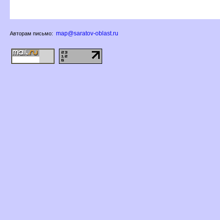
map@saratov-oblast.ru
Авторам письмо: