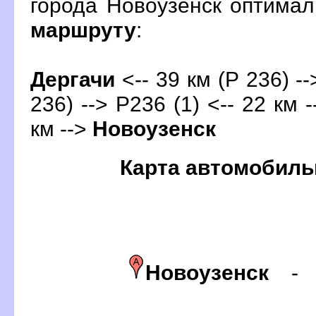
орода Новоузенск оптима
маршруту
:
Дергачи
<-- 39 км (Р 236) -
236) --> Р236 (1) <-- 22 км 
км -->
Новоузенск
Карта автомобиль
Новоузенск