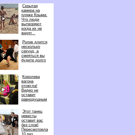
Скрытая
камера на
пляже Крыма:
Что люди
ытворяют,
когда их не
идят...
Ролик длится
несколько
секунд, а
смеяться вы
удете долго
Королева
агона
отожгла!
идео не
оставит
равнодушным
Этот танец
невесты
оставит вас
ез слов!
Пересмотрела
10 раз