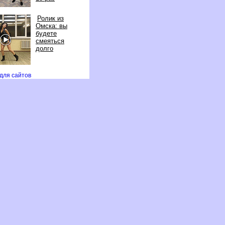
Ролик из
Омска: вы
удете
смеяться
долго
 для сайто