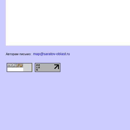
map@saratov-oblast.ru
Авторам письмо: