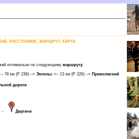
КИЙ. РАССТОЯНИЕ, МАРШРУТ, КАРТА
жский оптимально по следующему
маршруту
:
-- 78 км (Р 236) -->
Энгельс
<-- 13 км (Р 226) -->
Приволжский
льной дороги
-
Дергачи