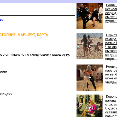
Ролик 
нескол
секунд,
смеять
ова
удете 
ССТОЯНИЕ, МАРШРУТ, КАРТА
Скрыт
камера
пляже 
Что лю
ытвор
аково оптимально по следующему
маршруту
:
когда и
идят..
Ролик 
пару с
роги
но вы
шоке о
увиден
вницкое
Корол
агона
отожгл
идео 
остави
равно