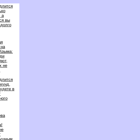
длится
ько
 а
ся вы
долго
ая
 на
Крыма:
ди
яют,
х не
.
длится
екунд,
 будете
т
ного
ева
а!
не
т
душным