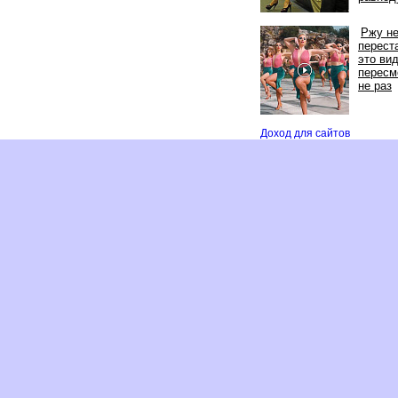
Ржу н
перест
это ви
пересм
не раз
Доход для сайто