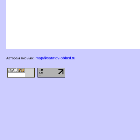
map@saratov-oblast.ru
Авторам письмо: