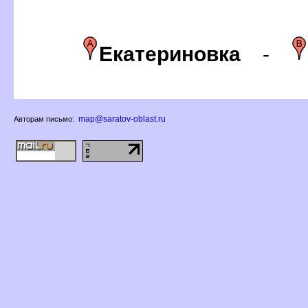
Екатериновка
-
map@saratov-oblast.ru
Авторам письмо: