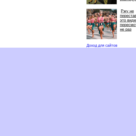
Ржу не
переста
это вид
пересмо
не раз
Доход для сайто