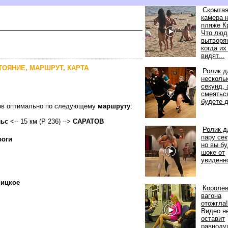
Скрыта
камера 
пляже К
Что люд
ытворя
когда их
идят...
СТОЯНИЕ, МАРШРУТ, КАРТА
Ролик д
несколь
секунд, 
смеятьс
удете д
тов оптимально по следующему
маршруту
:
льс
<-- 15 км (Р 236) -->
САРАТО
Ролик д
пару сек
роги
но вы 
шоке от
увиденн
ицкое
Короле
агона
отожгла!
идео н
оставит
равнод