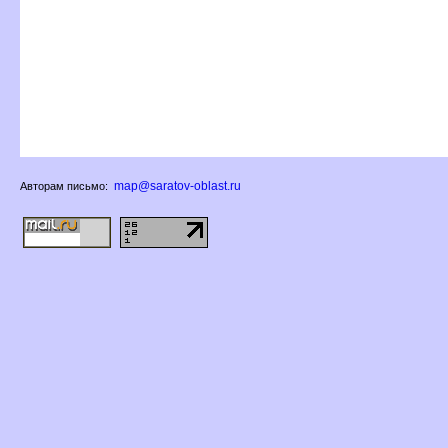
map@saratov-oblast.ru
Авторам письмо: