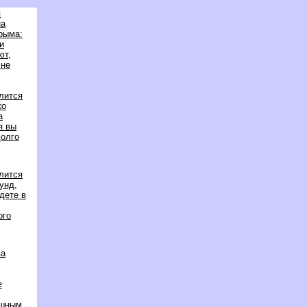
я
на
рыма:
и
ют,
 не
лится
ко
а
я вы
олго
лится
унд,
будете
ого
ва
е
ушным