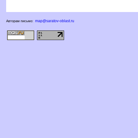
map@saratov-oblast.ru
Авторам письмо: