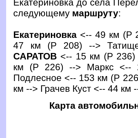
Екатериновка до села Пере
следующему
маршруту
:
Екатериновка
<-- 49 км (Р 2
47 км (Р 208) --> Татище
САРАТО
<-- 15 км (Р 236)
км (Р 226) --> Маркс <-- 
Подлесное <-- 153 км (Р 226)
км --> Грачев Куст <-- 44 км 
Карта автомобиль