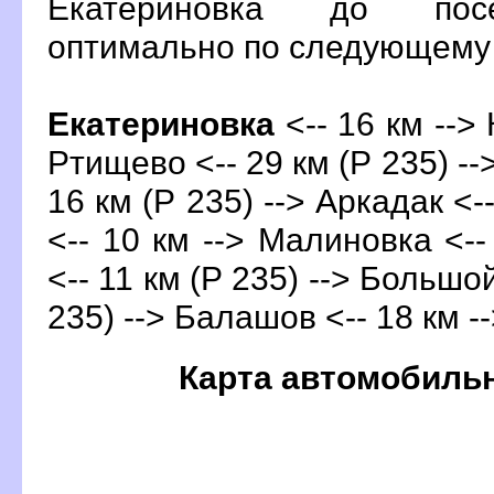
Екатериновка до пос
оптимально по следующем
Екатериновка
<-- 16 км --> 
Ртищево <-- 29 км (Р 235) --
16 км (Р 235) --> Аркадак <-
<-- 10 км --> Малиновка <--
<-- 11 км (Р 235) --> Большо
235) -->
Балашо
<-- 18 км -
Карта автомобиль