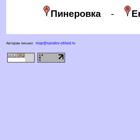
Пинеровка
-
Е
map@saratov-oblast.ru
Авторам письмо: