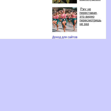
Ржу не
переставая,
это видео
пересмотришь
не раз
Доход для сайто