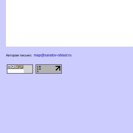
map@saratov-oblast.ru
Авторам письмо: