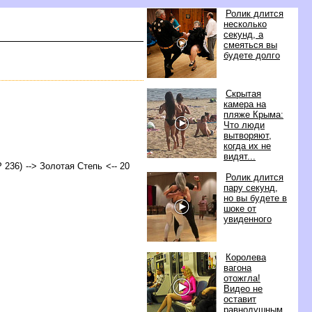
Ролик длится
несколько
секунд, а
смеяться вы
удете долго
Скрытая
камера на
пляже Крыма:
Что люди
ытворяют,
когда их не
идят...
Р 236) --> Золотая Степь <-- 20
Ролик длится
пару секунд,
но вы будете
шоке от
увиденного
Королева
агона
отожгла!
идео не
оставит
равнодушным