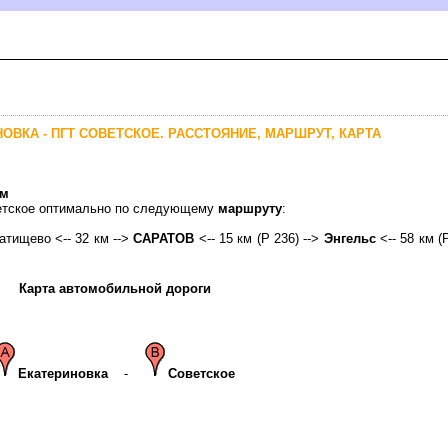
ОВКА - ПГТ СОВЕТСКОЕ. РАССТОЯНИЕ, МАРШРУТ, КАРТА
км
ветское оптимально по следующему
маршруту
:
 Татищево <-- 32 км -->
САРАТО
<-- 15 км (Р 236) -->
Энгельс
<-- 58 км (
Карта автомобильной дороги
Екатериновка
-
Советское