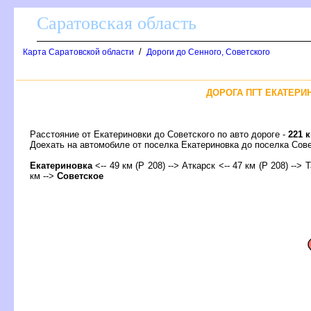
Саратовская область
/
Карта Саратовской области
Дороги до Сенного, Советского
ДОРОГА ПГТ ЕКАТЕРИН
Расстояние от Екатериновки до Советского по авто дороге -
221 
Доехать на автомобиле от поселка Екатериновка до поселка Со
Екатериновка
<-- 49 км (Р 208) --> Аткарск <-- 47 км (Р 208) -->
км -->
Советское