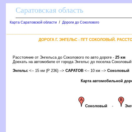
Саратовская область
/
Карта Саратовской области
Дороги до Соколового
ДОРОГА Г. ЭНГЕЛЬС - ПГТ СОКОЛОВЫЙ. РАССТ
Расстояние от Энгельса до Соколового по авто дороге -
25 км
Доехать на автомобиле от города Энгельс до поселка Соколов
Энгельс
<-- 15 км (Р 236) -->
САРАТО
<-- 10 км -->
Соколовый
Карта автомобильной дор
Соколовый
-
Энг