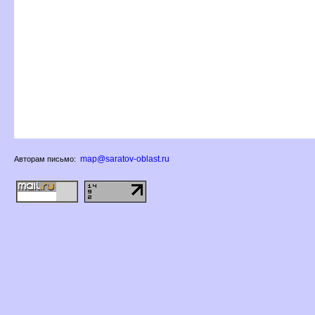
map@saratov-oblast.ru
Авторам письмо: