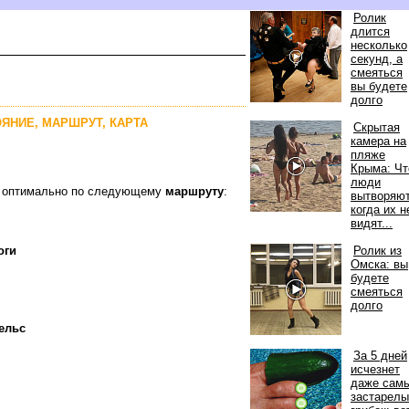
Ролик
длится
несколько
секунд, а
смеяться
ы будете
долго
ОЯНИЕ, МАРШРУТ, КАРТА
Скрытая
камера на
пляже
Крыма: Чт
люди
ый оптимально по следующему
маршруту
:
ытворяют
когда их н
идят...
оги
Ролик из
Омска: вы
удете
смеяться
долго
ельс
За 5 дней
исчезнет
даже сам
застарелы