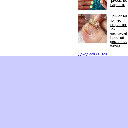
рибок: во
хитрость
Грибок на
ногтях
стирается
как
ластиком!
Простой
домашний
метод
Доход для сайто