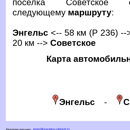
поселка Советское 
следующему
маршруту
:
Энгельс
<-- 58 км (Р 236) -
20 км -->
Советское
Карта автомобиль
Энгельс
-
С
map@saratov-oblast.ru
Авторам письмо: