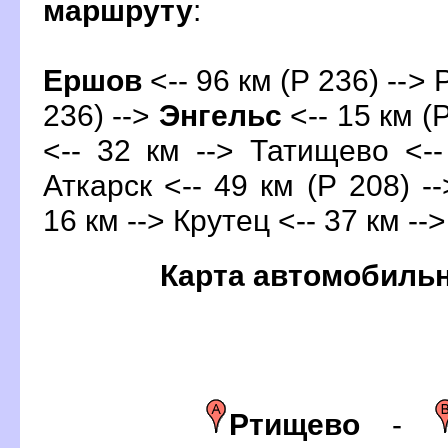
маршруту
:
Ершо
<-- 96 км (Р 236) --> 
236) -->
Энгельс
<-- 15 км (
<-- 32 км --> Татищево <--
Аткарск <-- 49 км (Р 208) -
16 км --> Крутец <-- 37 км --
Карта автомобиль
Ртищево
-