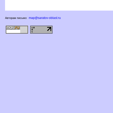
map@saratov-oblast.ru
Авторам письмо: