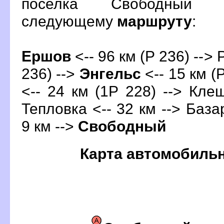
поселка Свободный 
следующему
маршруту
:
Ершо
<-- 96 км (Р 236) --> 
236) -->
Энгельс
<-- 15 км (
<-- 24 км (1Р 228) --> Клещ
Тепловка <-- 32 км --> База
9 км -->
Свободный
Карта автомобиль