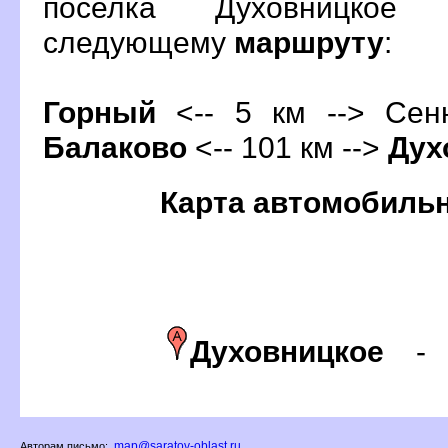
поселка Духовницкое
следующему
маршруту
:
Горный
<-- 5 км --> Сенн
Балаково
<-- 101 км -->
Дух
Карта автомобиль
Духовницкое
map@saratov-oblast.ru
Авторам письмо: