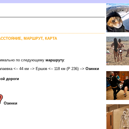
РАССТОЯНИЕ, МАРШРУТ, КАРТА
оптимально по следующему
маршруту
:
апаевка <-- 44 км --> Ершов <-- 118 км (Р 236) -->
Озинки
ой дороги
Озинки