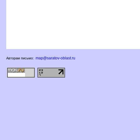
map@saratov-oblast.ru
Авторам письмо: