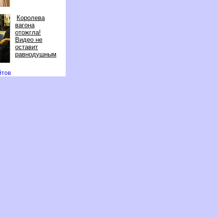
Королева
агона
отожгла!
идео не
оставит
равнодушным
айто