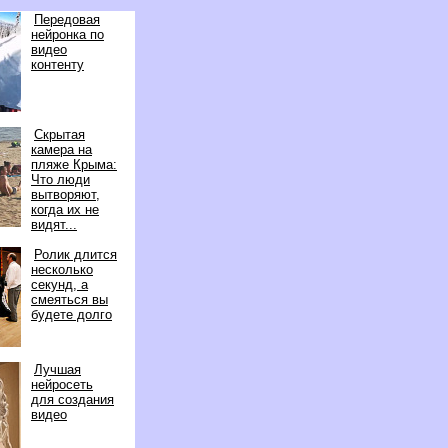
Передовая
нейронка по
идео
контенту
Скрытая
камера на
пляже Крыма:
Что люди
ытворяют,
когда их не
идят...
Ролик длится
несколько
секунд, а
смеяться вы
удете долго
Лучшая
нейросеть
для создания
идео