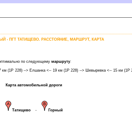
ЫЙ - ПГТ ТАТИЩЕВО. РАССТОЯНИЕ, МАРШРУТ, КАРТА
о оптимально по следующему
маршруту
:
7 км (1Р 228) --> Елшанка <-- 19 км (1Р 228) --> Шевыревка <-- 15 км (1Р 
Карта автомобильной дороги
Татищево
-
Горный