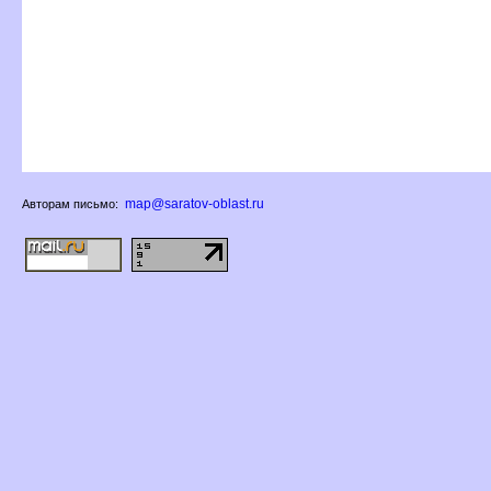
map@saratov-oblast.ru
Авторам письмо: