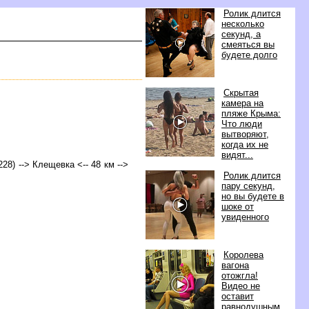
Ролик длится
несколько
секунд, а
смеяться вы
удете долго
Скрытая
камера на
пляже Крыма:
Что люди
ытворяют,
когда их не
идят...
228) --> Клещевка <-- 48 км -->
Ролик длится
пару секунд,
но вы будете
шоке от
увиденного
Королева
агона
отожгла!
идео не
оставит
равнодушным