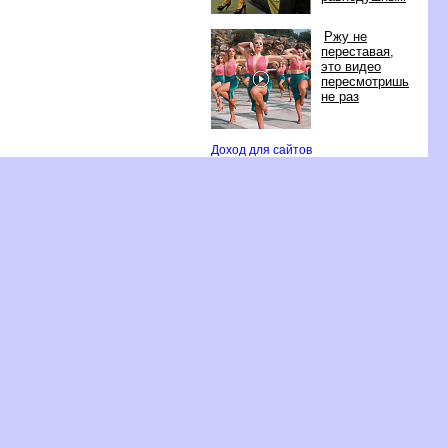
Ржу не
переставая,
это видео
пересмотришь
не раз
Доход для сайто