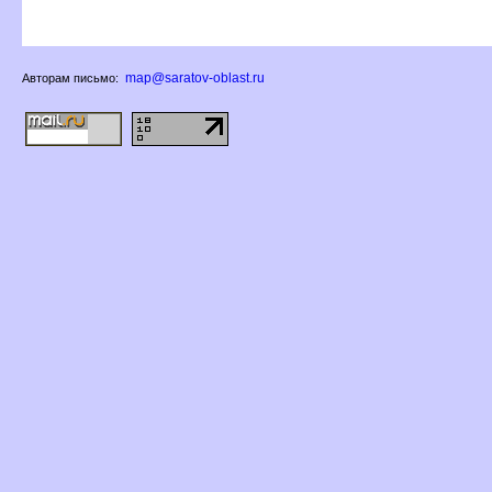
map@saratov-oblast.ru
Авторам письмо: