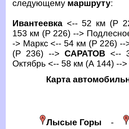
следующему
маршруту
:
Ивантеевка
<-- 52 км (Р 22
153 км (Р 226) --> Подлесное
-> Маркс <-- 54 км (Р 226) -
(Р 236) -->
САРАТО
<-- 
Октябрь <-- 58 км (А 144) --
Карта автомобиль
Лысые Горы
-