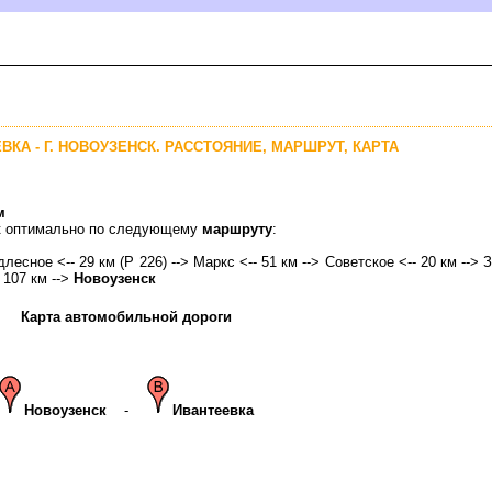
ВКА - Г. НОВОУЗЕНСК. РАССТОЯНИЕ, МАРШРУТ, КАРТА
м
ск оптимально по следующему
маршруту
:
одлесное <-- 29 км (Р 226) --> Маркс <-- 51 км --> Советское <-- 20 км --> 
- 107 км -->
Новоузенск
Карта автомобильной дороги
Новоузенск
-
Ивантеевка