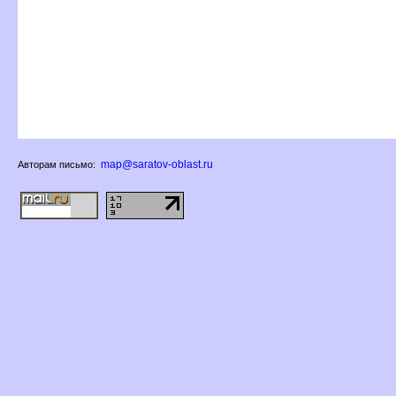
map@saratov-oblast.ru
Авторам письмо: