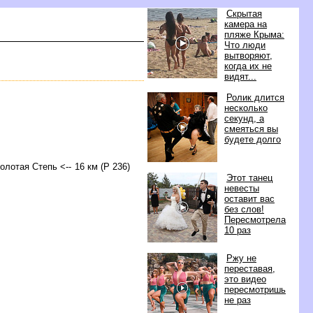
Скрытая
камера на
пляже Крыма:
Что люди
ытворяют,
когда их не
идят...
Ролик длится
несколько
секунд, а
смеяться вы
удете долго
Золотая Степь <-- 16 км (Р 236)
Этот танец
невесты
оставит вас
ез слов!
Пересмотрела
10 раз
Ржу не
переставая,
это видео
пересмотришь
не раз