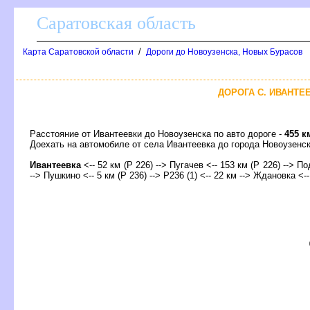
Саратовская область
/
Карта Саратовской области
Дороги до Новоузенска, Новых Бурасо
ДОРОГА С. ИВАНТЕЕ
Расстояние от Ивантеевки до Новоузенска по авто дороге -
455 к
Доехать на автомобиле от села Ивантеевка до города Новоузен
Ивантеевка
<-- 52 км (Р 226) --> Пугачев <-- 153 км (Р 226) --> П
--> Пушкино <-- 5 км (Р 236) --> Р236 (1) <-- 22 км --> Ждановка <-