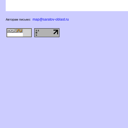
map@saratov-oblast.ru
Авторам письмо: