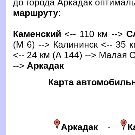
до города Аркадак оптимал
маршруту
:
Каменский
<-- 110 км -->
С
(М 6) --> Калининск <-- 35 к
<-- 24 км (А 144) --> Малая 
-->
Аркадак
Карта автомобиль
Аркадак
-
К