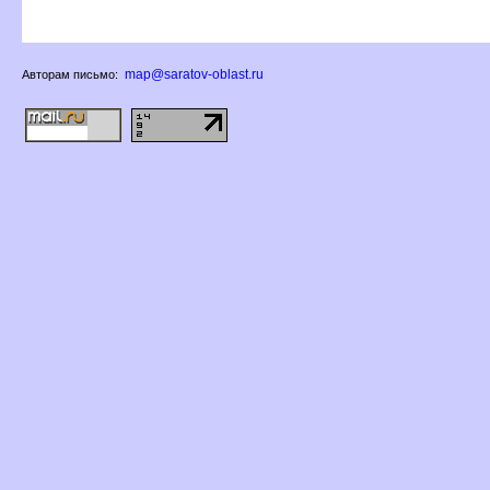
map@saratov-oblast.ru
Авторам письмо: