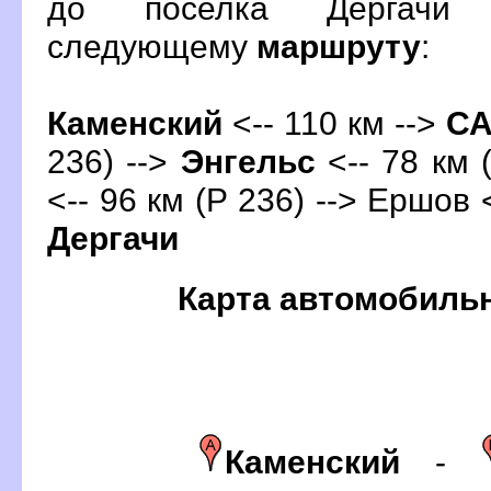
до поселка Дергачи 
следующему
маршруту
:
Каменский
<-- 110 км -->
С
236) -->
Энгельс
<-- 78 км (
<-- 96 км (Р 236) --> Ершов <
Дергачи
Карта автомобиль
Каменский
-