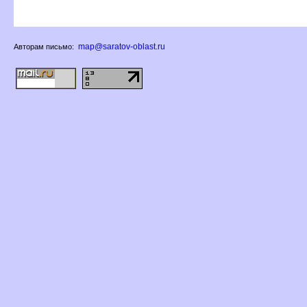
map@saratov-oblast.ru
Авторам письмо: