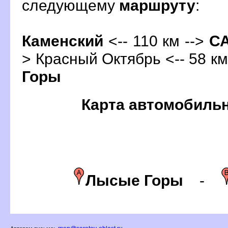
следующему
маршруту
:
Каменский
<-- 110 км -->
С
> Красный Октябрь <-- 58 км
Горы
Карта автомобиль
Лысые Горы
-