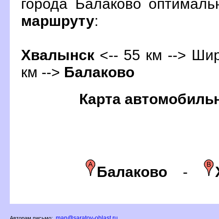
орода Балаково оптималь
маршруту
:
Хвалынск
<-- 55 км --> Ши
км -->
Балаково
Карта автомобиль
Балаково
-
map@saratov-oblast.ru
Авторам письмо: