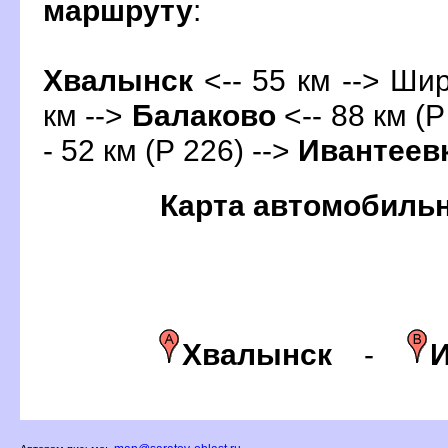
маршруту
:
Хвалынск
<-- 55 км --> Шир
км -->
Балаково
<-- 88 км (Р
- 52 км (Р 226) -->
Ивантеев
Карта автомобиль
Хвалынск
-
И